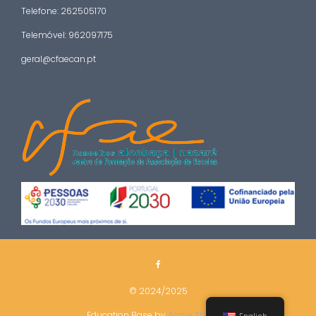
Telefone: 262505170
Telemóvel: 962097175
geral@cfaecan.pt
© 2024/2025
Education Base by
Acme Themes