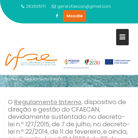
262505171
geral.cfaecan@gmail.com
Moodle
Skip
to
content
REGULAMENTO INTERNO
Home
Regulamento Interno
O
Regulamento Interno
,
dispositivo de
direção e gestão do CFAECAN,
devidamente sustentado no decreto-
lei n.º 127/2015, de 7 de julho, no decreto-
lei n.º 22/2014, de 11 de fevereiro, e ainda,